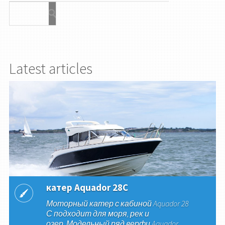
Latest articles
катер Aquador 28C
Моторный катер с кабиной Aquador 28
С подходит для моря, рек и
озер. Модельный ряд верфи Aquador