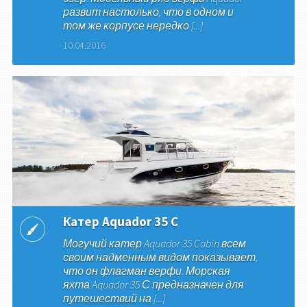
развит настолько, что в одном и
том же корпусе нередко [...]
10.04.2016
Катер Aquador 35 C
Могучий катер Aquador 35 Cabin всем
своим надменным видом показывает,
что он флагман верфи. Морская
яхта Aquador 35 С предназначен для
путешествий на [...]