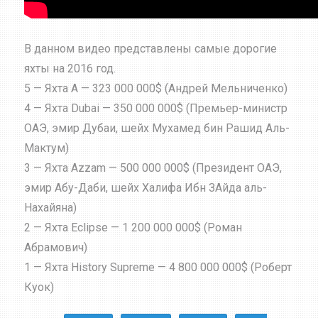
В данном видео представлены самые дорогие
яхты на 2016 год.
5 — Яхта А — 323 000 000$ (Андрей Мельниченко)
4 — Яхта Dubai — 350 000 000$ (Премьер-министр
ОАЭ, эмир Дубаи, шейх Мухамед бин Рашид Аль-
Мактум)
3 — Яхта Azzam — 500 000 000$ (Президент ОАЭ,
эмир Абу-Даби, шейх Халифа Ибн ЗАйда аль-
Нахайяна)
2 — Яхта
Eclipse
— 1 200 000 000$ (Роман
Абрамович)
1 — Яхта History Supreme — 4 800 000 000$ (Роберт
Куок)