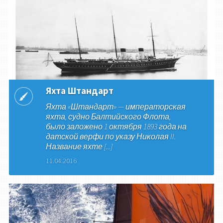
Яхта Штандарт
Яхта «Штандарт» — императорская
яхта, судно Балтийского Флота,
было заложено 1 октября 1893 года на
датской верфи по указу Николая II.
Название яхте [...]
11.04.2016