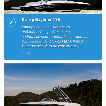
Катер Bayliner 175
Катер Bayliner 175 идиально
подходит для рыбалки или
воднолыжного спорта. Новая модель
Bayliner Bowrider 175 доказала, что и
маленькое судно может иметь [...]
10.04.2016