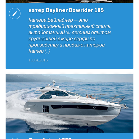
катер Bayliner Bowrider 185
Катера Байлайнер — это
традиционный практичный стиль,
выработанный 50-летним опытом
крупнейшей в мире верфи по
произодству и продаже катеров.
Катер [...]
10.04.2016