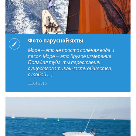
Фото парусной яхты
Море — это не просто солёная вода и
песок. Море — это другое измерение.
Попадая туда, ты перестаешь
существовать как часть общества,
с тобой [...]
11.04.2016